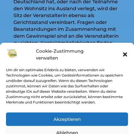
Deutschland hat, oder nach der Teilnahme
den Wohnsitz ins Ausland verlegt, wird der
Sitz der Veranstalterin ebenso als
Gerichtsstand vereinbart. Fragen oder
Beanstandungen im Zusammenhang mit
dem Gewinnspiel sind an die Veranstalterin
zu richten. Kontaktmöglichkeiten finden
sich im Infobereich der Facebook-Seite vom
Cookie-Zustimmung
Strandbadfestival Rodgau.
verwalten
Viel Glück und Erfolg wünscht das Team
Um dir ein optimales Erlebnis zu bieten, verwenden wir
des Strandbadfestivals!
Technologien wie Cookies, um Geräteinformationen zu speichern
und/oder darauf zuzugreifen. Wenn du diesen Technologien
zustimmst, können wir Daten wie das Surfverhalten oder
eindeutige IDs auf dieser Website verarbeiten. Wenn du deine
Zustimmung nicht erteilst oder zurückziehst, können bestimmte
Merkmale und Funktionen beeinträchtigt werden.
Akzeptieren
INFOS
DATENSCHUTZERKLÄRUNG
AGBS
Ablehnen
PARTNER
NEWSLETTER
KONTAKT