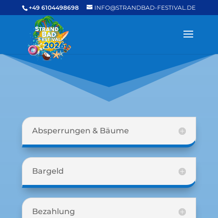
+49 6104498698
INFO@STRANDBAD-FESTIVAL.DE
Absperrungen & Bäume
Bargeld
Bezahlung